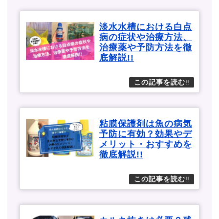
淡水水槽における白点
病の症状や治療方法、
治療薬や予防方法を徹
底解説!!
粘膜保護剤は魚の病気
予防に有効？効果やデ
メリット・おすすめを
徹底解説!!