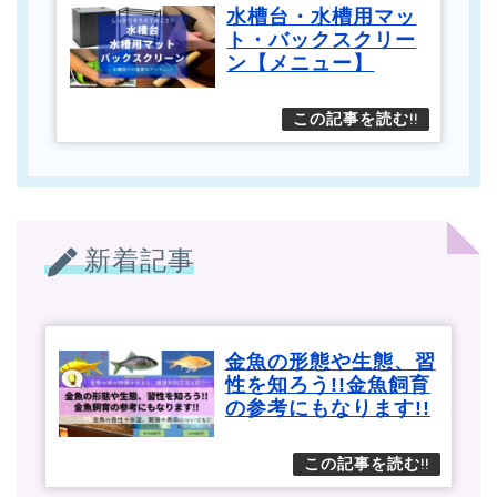
水槽台・水槽用マッ
ト・バックスクリー
ン【メニュー】
新着記事
金魚の形態や生態、習
性を知ろう!!金魚飼育
の参考にもなります!!