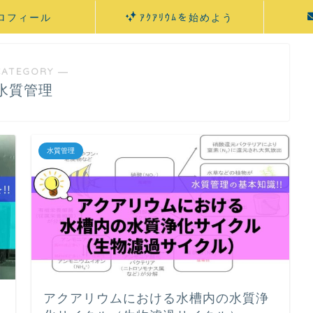
ロフィール
ｱｸｱﾘｳﾑを始めよう
CATEGORY ―
水質管理
水質管理
アクアリウムにおける水槽内の水質浄