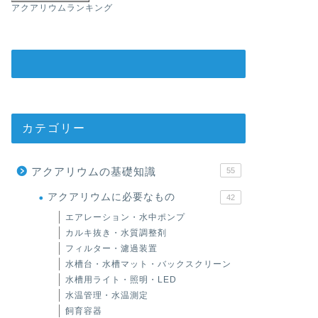
アクアリウムランキング
カテゴリー
アクアリウムの基礎知識
55
アクアリウムに必要なもの
42
エアレーション・水中ポンプ
カルキ抜き・水質調整剤
フィルター・濾過装置
水槽台・水槽マット・バックスクリーン
水槽用ライト・照明・LED
水温管理・水温測定
飼育容器