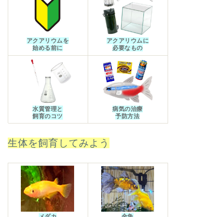
アクアリウムを
アクアリウムに
始める前に
必要なもの
水質管理と
病気の治療
飼育のコツ
予防方法
生体を飼育してみよう
メダカ
金魚