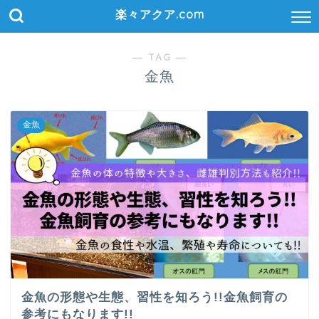
楽々アクア.com
― TAG ―
金魚
金魚
金魚の形態や生態、習性を知ろう!!金魚飼育の
参考にもなります!!